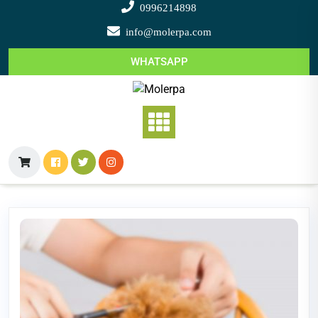
Saltar
0996214898
al
info@molerpa.com
contenido
WHATSAPP