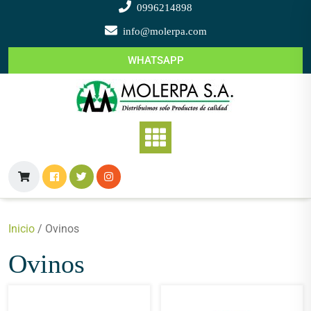
Saltar
0996214898
al
info@molerpa.com
contenido
WHATSAPP
Inicio
/ Ovinos
Ovinos