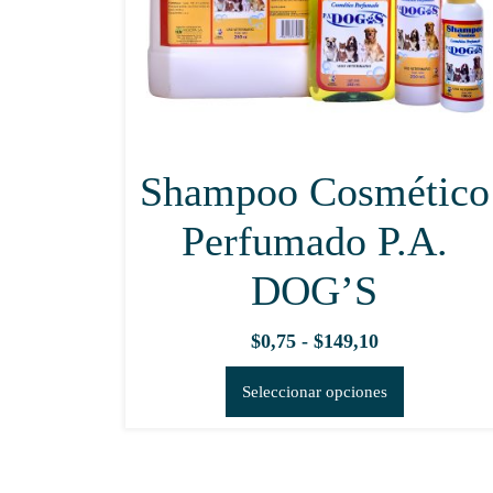
Shampoo Cosmético
Perfumado P.A.
DOG’S
Rango
$
0,75
-
$
149,10
de
Este
Seleccionar opciones
precios:
producto
desde
tiene
$0,75
múltiples
hasta