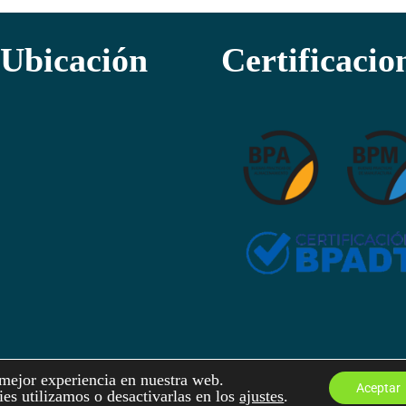
Ubicación
Certificacio
 mejor experiencia en nuestra web.
Aceptar
MOLERPA S.A. 2026 Todos los derechos reservados
es utilizamos o desactivarlas en los
ajustes
.