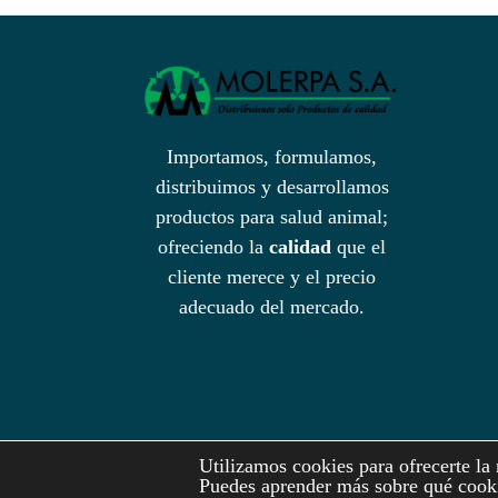
variantes.
$149,10
Las
opciones
se
pueden
elegir
Importamos, formulamos,
en
distribuimos y desarrollamos
la
productos para salud animal;
página
ofreciendo la
calidad
que el
de
cliente merece y el precio
producto
adecuado del mercado.
Utilizamos cookies para ofrecerte la
Puedes aprender más sobre qué cooki