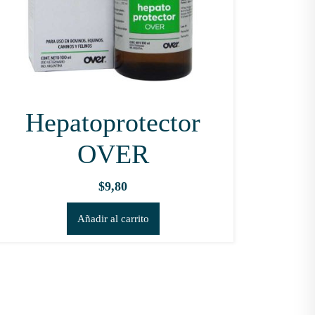
de
producto
Hepatoprotector
OVER
$
9,80
Añadir al carrito