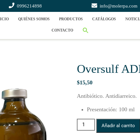
0996214898
info@molerpa.com
ICIO
QUIÉNES SOMOS
PRODUCTOS
CATÁLOGOS
NOTICI
CONTACTO
Oversulf AD
$
15,50
Antibiótico. Antidiarreico.
Presentación
:
100 ml
Oversulf ADI cantidad
Añadir al carrito