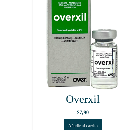
Overxil
$
7,90
Añadir al carrito