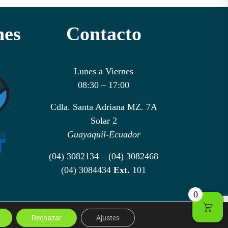
nes
Contacto
Lunes a Viernes
08:30 – 17:00
Cdla. Santa Adriana MZ. 7A
Solar 2
Guayaquil-Ecuador
(04) 3082134 – (04) 3082468
(04) 3084434
Ext.
101
0
Rechazar
Ajustes