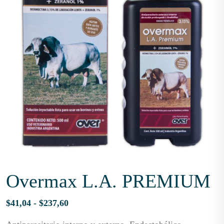
Overmax L.A. PREMIUM
Rango
$
41,04
-
$
237,60
de