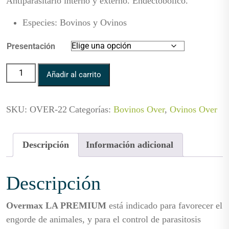
Antiparasitario interno y externo. Endectobólico.
precios:
desde
Especies
:
Bovinos y Ovinos
$41,04
Presentación
hasta
$237,60
Overmax L.A. PREMIUM cantidad
Añadir al carrito
SKU:
OVER-22
Categorías:
Bovinos Over
,
Ovinos Over
Descripción
Información adicional
Descripción
Overmax LA PREMIUM
está indicado para favorecer el
engorde de animales, y para el control de parasitosis