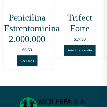
en
la
Penicilina
Trifect
pági
de
Estreptomicina
Forte
prod
2.000.000
$
17,93
$
6,53
Añadir al carrito
Leer más