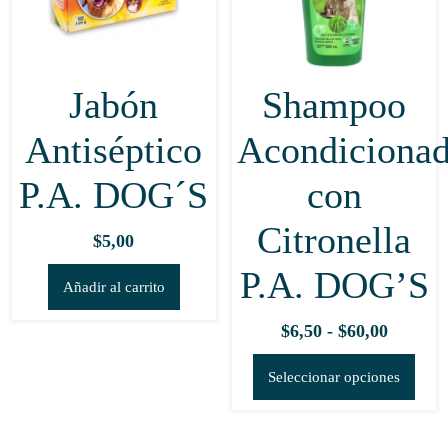
eleg
en
la
Jabón
Shampoo
pági
de
Antiséptico
Acondiciona
prod
P.A. DOG´S
con
Citronella
$
5,00
P.A. DOG’S
Añadir al carrito
Rango
$
6,50
-
$
60,00
de
Este
Seleccionar opciones
precios:
prod
desde
tien
$6,50
múlt