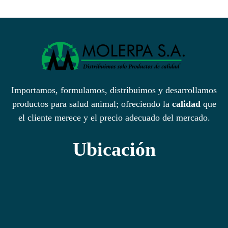
hasta
vari
$60,00
Las
opci
se
pue
eleg
Importamos, formulamos, distribuimos y desarrollamos
en
productos para salud animal; ofreciendo la
calidad
que
la
el cliente merece y el precio adecuado del mercado.
pági
de
Ubicación
prod