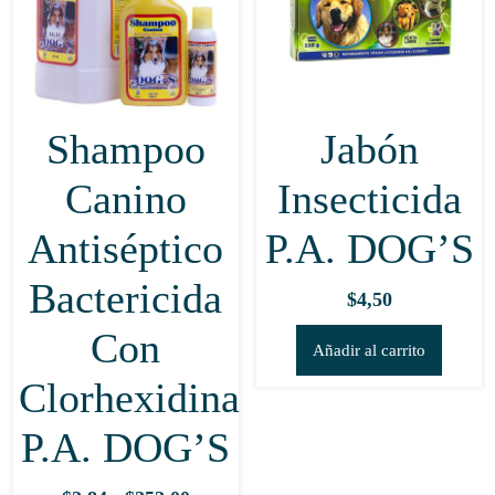
Shampoo
Jabón
Canino
Insecticida
Antiséptico
P.A. DOG’S
Bactericida
$
4,50
Con
Añadir al carrito
Clorhexidina
P.A. DOG’S