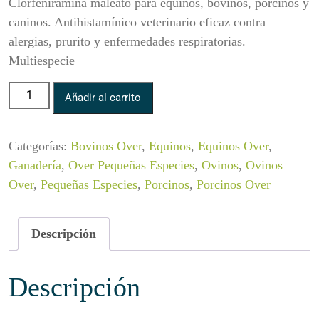
Clorfeniramina maleato para equinos, bovinos, porcinos y
caninos. Antihistamínico veterinario eficaz contra
alergias, prurito y enfermedades respiratorias.
Multiespecie
Histax cantidad
Añadir al carrito
Categorías:
Bovinos Over
,
Equinos
,
Equinos Over
,
Ganadería
,
Over Pequeñas Especies
,
Ovinos
,
Ovinos
Over
,
Pequeñas Especies
,
Porcinos
,
Porcinos Over
Descripción
Descripción