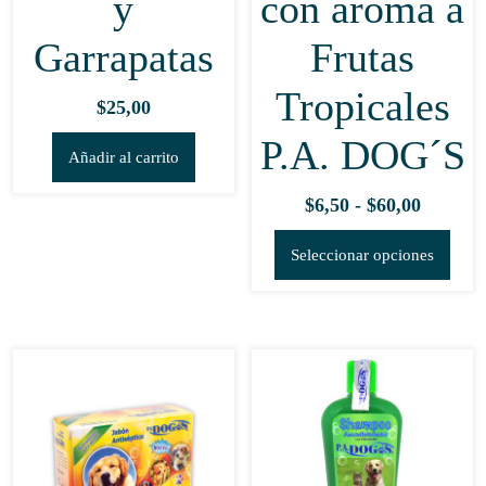
y
con aroma a
Garrapatas
Frutas
Tropicales
$
25,00
P.A. DOG´S
Añadir al carrito
Rango
$
6,50
-
$
60,00
de
Este
Seleccionar opciones
precios:
prod
desde
tien
$6,50
múlt
hasta
vari
$60,00
Las
opci
se
pue