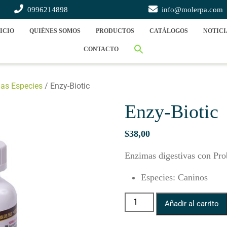
0996214898
info@molerpa.com
ICIO
QUIÉNES SOMOS
PRODUCTOS
CATÁLOGOS
NOTICI
CONTACTO
as Especies
/ Enzy-Biotic
Enzy-Biotic
$
38,00
Enzimas digestivas con Prob
Especies
:
Caninos
Enzy-Biotic cantidad
Añadir al carrito