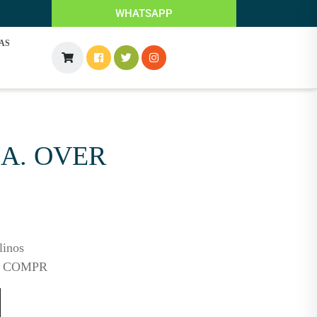
WHATSAPP
AS
P.A. OVER
linos
0 COMPR
ad