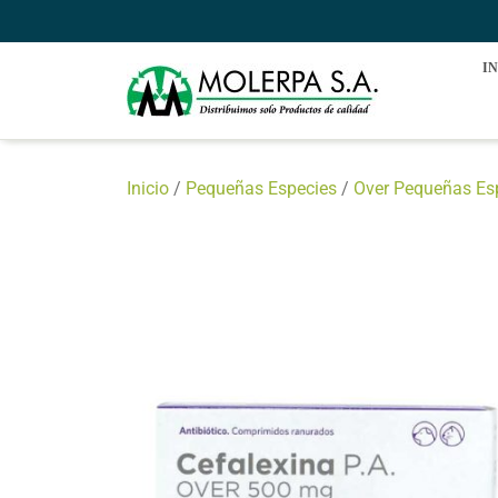
Saltar
al
contenido
IN
Inicio
/
Pequeñas Especies
/
Over Pequeñas Es