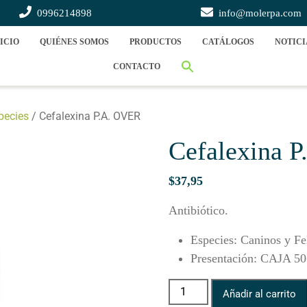
0996214898
info@molerpa.com
ICIO
QUIÉNES SOMOS
PRODUCTOS
CATÁLOGOS
NOTICI
CONTACTO
pecies
/ Cefalexina P.A. OVER
Cefalexina 
$
37,95
Antibiótico.
Especies
:
Caninos y Fe
Presentación
:
CAJA 5
Cefalexina P.A. OVER cantid
Añadir al carrito