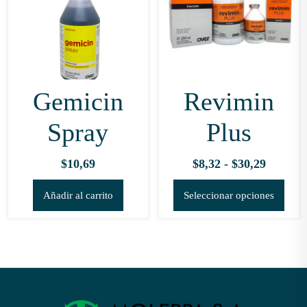
Gemicin
Revimin
Spray
Plus
Rango
$
10,69
$
8,32
-
$
30,29
de
Este
Añadir al carrito
Seleccionar opciones
precios:
prod
desde
tien
$8,32
múlt
hasta
vari
$30,29
Las
opci