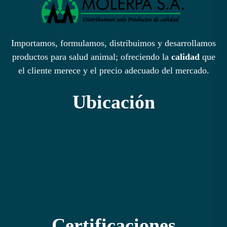
se
pue
eleg
Importamos, formulamos, distribuimos y desarrollamos
en
productos para salud animal; ofreciendo la
calidad
que
la
el cliente merece y el precio adecuado del mercado.
pági
de
Ubicación
prod
Certificaciones