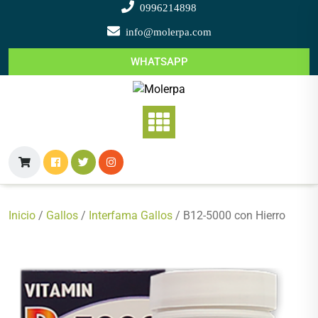
Saltar
0996214898
al
info@molerpa.com
contenido
WHATSAPP
Inicio
/
Gallos
/
Interfama Gallos
/ B12-5000 con Hierro