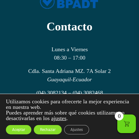
Contacto
Lunes a Viernes
08:30 – 17:00
Cdla. Santa Adriana MZ. 7A Solar 2
Guayaquil-Ecuador
(04) 3082134 – (04) 3082468
(04) 3084434
Ext.
101
Utilizamos cookies para ofrecerte la mejor experiencia
en nuestra web.
Puedes aprender más sobre qué cookies utilizamos o
0
desactivarlas en los
ajustes
.
Aceptar
Rechazar
Ajustes
MOLERPA S.A. 2026 Todos los derechos reservados