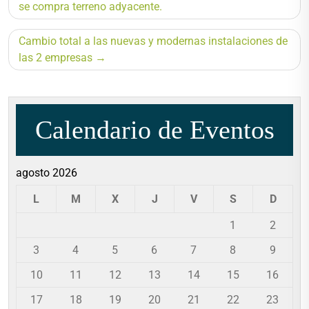
se compra terreno adyacente.
de
Cambio total a las nuevas y modernas instalaciones de
entradas
las 2 empresas
Calendario de Eventos
agosto 2026
L
M
X
J
V
S
D
1
2
3
4
5
6
7
8
9
10
11
12
13
14
15
16
17
18
19
20
21
22
23