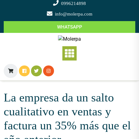
Saltar
0996214898
al
info@molerpa.com
contenido
WHATSAPP
La empresa da un salto
cualitativo en ventas y
factura un 35% más que el